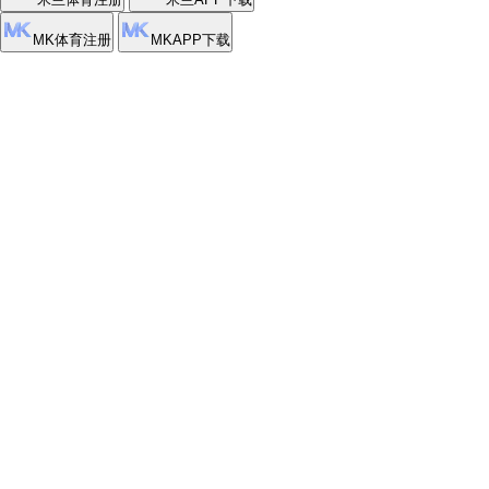
卖点
官方渠道直连
聚焦国际与国内顶级赛事，直接对接官方售票
系统，杜绝黄牛倒卖。
流程清晰透明
由选赛程、选号、支付、凭证四步组成，实时
更新状态，支持多端同步。
极速出票保障