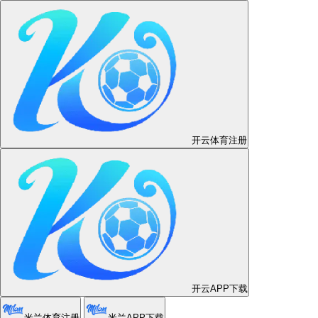
足球比赛门票购买网站指
南
赛场如速度，门票如助推，高效、安全、官
方渠道一网打尽。
票务安全
官方认证
极速出票
立即注册
下载App查看